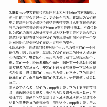
3:
陕西
mpp电力管
抗拉抗压同时上相对于hdpe管材来说呢，
使用性能可能会更好一点，更会适合电力。建筑因为我们在
电力建筑中经常会跟这个保护管去打交道那么现在很多的这
种电力保护管都会选择这种mp p电力管进行施工。不仅仅是
因为它的绝缘性比较好主要是因为这种电力管的更适合电力
建筑他更加能有效的保护我们的电线能长时间的进行一个使
用同时呢也能保护我们在使用过程中的安全。
4:质地轻呢，也是我们联塑对这个mpp电力管主打的一个性
能优势，嗯，现在呢，就是因为我们在施工的时候人员比较
少的情况下。安装这个，mpp电力管，就可以显现出这个，
电力管的一个，轻盈型和这个光环，嗯还有一个就是比较耐
磨擦很多的管材在么，安装的时候只要稍微碰一下就会出现
各种划痕，但是我们的，mpp电力管，他不会，它的耐磨性
能非常的好，非常适合我们的代工地上，进行建筑，或者是
施工。.
那么说了这么多，我们的，mpp电力管，它的主要应用范围
是，市政啊或者是很多，电信电力以及煤气自来水是热力等
管线工程，嗯然后的话就是很多的城乡啊城乡挖水就是那个
钻井的那些设施的也都会有，用到这个，mpp电力管，所以