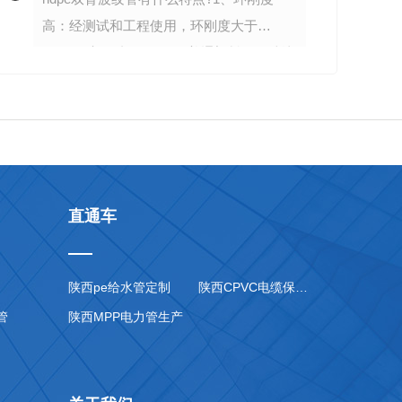
高：经测试和工程使用，环刚度大于
SNB，.高可达SN16，是普通塑料管无法比
拟的。2.、耐腐蚀性好：HDPE耐蚀非常
好，经防腐处理的异形钢完全埋于HDPE
内，管...
直通车
陕西pe给水管定制
陕西CPVC电缆保护管价格
管
陕西MPP电力管生产