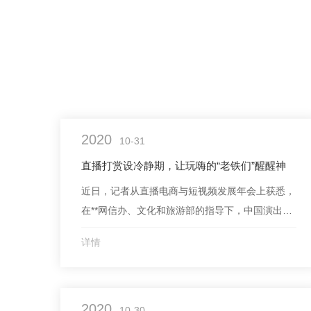
2020
10-31
直播打赏设冷静期，让玩嗨的“老铁们”醒醒神
近日，记者从直播电商与短视频发展年会上获悉，
在**网信办、文化和旅游部的指导下，中国演出行
业协会网络表演（直播）分会正在参与制定《主播
详情
账号分级分类管理规范》和《直播行业打赏行为管
理规则》，预计年底前将出台。据悉，直播行业打
赏行为管理规则出台的主要目标是解决目前网络直
2020
播中存在的激情打赏、高额打赏和未成年人打赏三
10-30