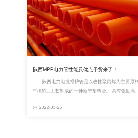
陕西MPP电力管性能及优点干货来了！
陕西电力电缆维护管是以改性聚丙烯为主要原
**和加工工艺制成的一种新型塑料管。 具有强度高
电缆插入方便、结构简单等特点。 节省成本等一系
2022-03-26
顶管施工，突出了产品的个性。...