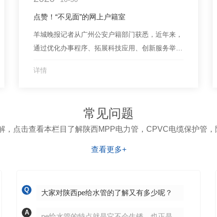
时，却在1...
点赞！“不见面”的网上户籍室
羊城晚报记者从广州公安户籍部门获悉，近年来，
通过优化办事程序、拓展科技应用、创新服务举
措，市民办理日常户政业务的体验感不断改善。预
详情
计到今年年底，80%以上的户政业务都可以通
过“网上户籍室”办理。（10月28日羊城晚报）“办
个业务反复跑，送份材料跑断腿”大概是很多市民
常见问题
过去常有的体验。户口迁移、出生登记、户口项目
，点击查看本栏目了解陕西MPP电力管，CPVC电缆保护管，
变更……这...
查看更多+
Q
大家对陕西pe给水管的了解又有多少呢？
A
pe给水管的特点就是它不会生锈，也正是