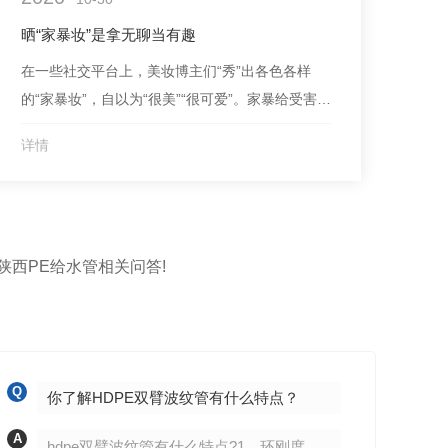
品营销手法，...
晒“家暴妆”是拿无聊当有趣
在一些社交平台上，美妆博主们“秀”出各色各样
的“家暴妆”，自以为“很美”“很可爱”。家暴给受害者
的身体和心理带来巨大伤害，让许多家庭坠入深
详情
渊。这些让人痛心的悲剧，却成了一些人妆容的灵
感来源——如此作“秀”，无异于在别人伤口上撒
盐，残忍又愚蠢！必须强调的一点是，.初并没
有“家暴妆”的说法，而是欧美**的艺术家、明星
陕西PE给水管相关问答!
们，为...
Q
Q
你了解HDPE双臂波纹管有什么特点？
A
A
hdpe双臂波纹管有什么特点?1、环刚度