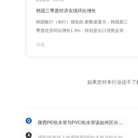
大问题，未...
韩国三季度经济实现环比增长
韩国银行（央行）报告的.新数据显示，韩国第三
季度经济环比增长1.9%，特别是出口强势反弹，
较二季度增长15.6%。这是疫情发生以来韩国经
详情
济..实现环比增长。分析认为，上半年出口锐减给
外向型为主的韩国经济造成打击，得益于出口和设
备投资的增加，三季度经济增长实现触底反弹。韩
国经济副总理兼企划财政部长官洪楠基日前表示，
如果您对本行业还不了解
韩国经...
Q
陕西PE给水管与PVC给水管该如何区分呢？
A
现阶段市场上使用陕西PE给水管与PVC给