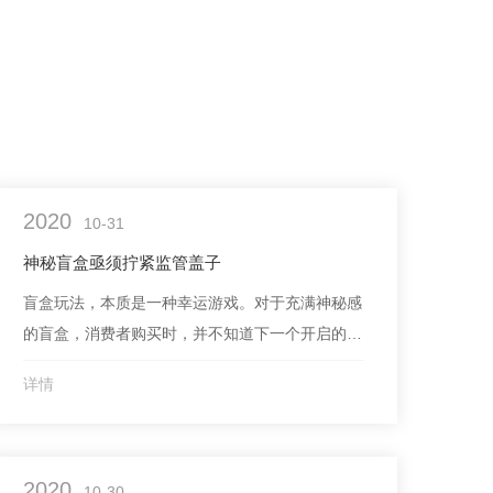
2020
10-31
神秘盲盒亟须拧紧监管盖子
盲盒玩法，本质是一种幸运游戏。对于充满神秘感
的盲盒，消费者购买时，并不知道下一个开启的是
隐藏款，还是重复拥有的雷款，答案只有在购买并
详情
开盒后才能揭晓。但是因为商家大多不公布盲盒标
准款以及隐藏款的发售数量、中奖概率等信息，导
致这种玩法非常不透明。据悉，盲盒的起源可追溯
2020
至日本的福袋。盲盒营销类似于一种抽奖游戏的商
10-30