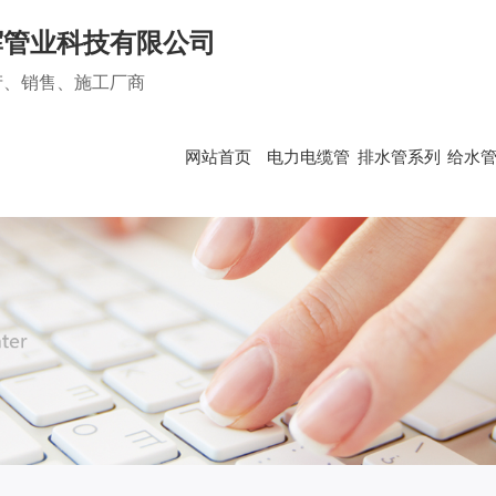
辉管业科技有限公司
产、销售、施工厂商
网站首页
电力电缆管
排水管系列
给水
管系列
给水管系列
双壁波纹管
PE给水管
头条
行业资讯
吸同层排水管
钢丝网骨架（聚乙烯）复合管
问题
时事聚焦
他