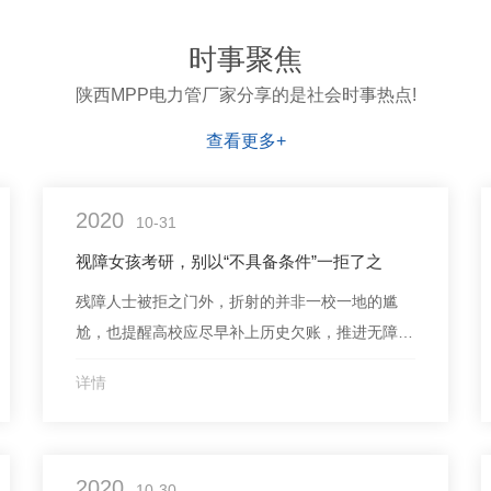
时事聚焦
陕西MPP电力管厂家分享的是社会时事热点!
查看更多+
2020
10-31
视障女孩考研，别以“不具备条件”一拒了之
残障人士被拒之门外，折射的并非一校一地的尴
尬，也提醒高校应尽早补上历史欠账，推进无障碍
校园建设。离2021年研究生报考截止时间还有不
详情
到48小时，视障女孩吴潇仍没确定报考哪所学校。
据报道，吴潇今年24岁，是南京特殊教育师范学院
应用心理学大四学生，也是陕西首位使用盲文试卷
2020
的高考生。但当她意向报考陕西师范大学心理学
10-30