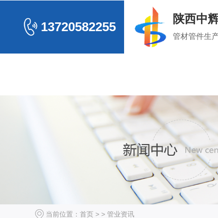
陕西中
13720582255
管材管件生
电力管系列
排水
CPVC电力电缆管
HDPE
公司
MPP电力电缆管
HDPE虹
玻璃钢电力管
常见
其
当前位置：
首页
> >
管业资讯