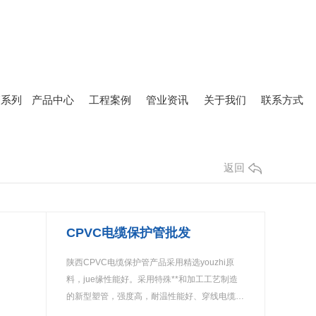
管系列
产品中心
工程案例
管业资讯
关于我们
联系方式
PE七孔梅花管
返回
CPVC电缆保护管批发
陕西CPVC电缆保护管产品采用精选youzhi原
料，jue缘性能好。采用特殊**和加工工艺制造
的新型塑管，强度高，耐温性能好、穿线电缆
方…