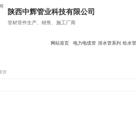
陕西中辉管业科技有限公司
管材管件生产、销售、施工厂商
网站首页
电力电缆管
排水管系列
给水
管系列
给水管系列
缆管
双壁波纹管
PE给水管
头条
行业资讯
吸同层排水管
钢丝网骨架（聚乙烯）复合管
问题
时事聚焦
他