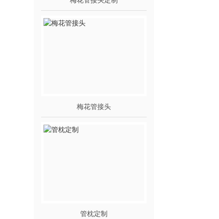
梅花管接头
管枕定制