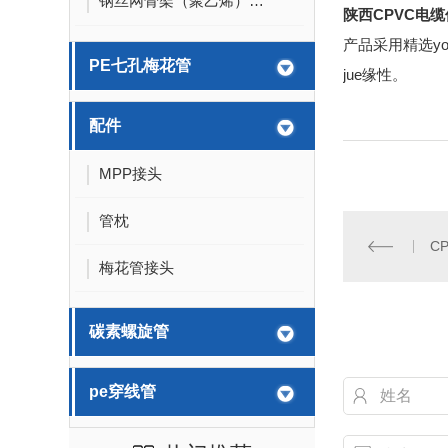
钢丝网骨架（聚乙烯）复合管
陕西CPVC电
产品采用精选y
PE七孔梅花管
jue
缘性。
配件
MPP接头
管枕
C
梅花管接头
碳素螺旋管
pe穿线管