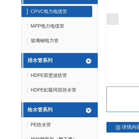
CPVC电力电缆管
MPP电力电缆管
玻璃钢电力管
排水管系列
配件
碳素
MPP接头
HDPE双壁波纹管
管枕
HDPE虹吸同层排水管
梅花管接头
给水管系列
PE给水管
详情内