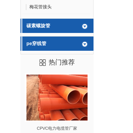
梅花管接头
碳素螺旋管
pe穿线管
热门推荐
CPVC电力电缆管厂家