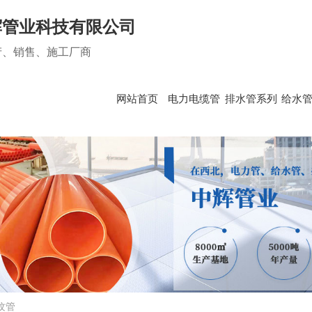
辉管业科技有限公司
产、销售、施工厂商
网站首页
电力电缆管
排水管系列
给水
管系列
给水管系列
双壁波纹管
PE给水管
头条
行业资讯
吸同层排水管
钢丝网骨架（聚乙烯）复合管
问题
时事聚焦
他
纹管