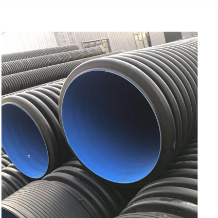
螺旋管
pe穿线管