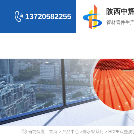
陕西中
13720582255
管材管件生
电力管系列
排水
CPVC电力电缆管
HDPE
公司
MPP电力电缆管
HDPE虹
玻璃钢电力管
常见
其
当前位置：
首页
>
产品中心
>
排水管系列
>
HDPE双壁波