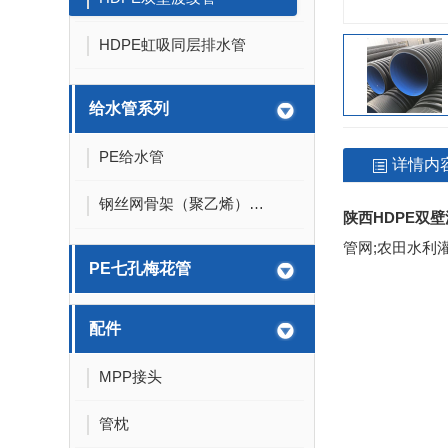
HDPE虹吸同层排水管
给水管系列
PE给水管
详情内
钢丝网骨架（聚乙烯）复合管
陕西HDPE双
管网;农田水利
PE七孔梅花管
配件
MPP接头
管枕